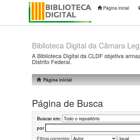
Página inicial
Skip
navigation
Biblioteca Digital da Câmara Legi
A Biblioteca Digital da CLDF objetiva arma
Distrito Federal.
Página inicial
Página de Busca
Buscar em:
por
Filtros correntes: