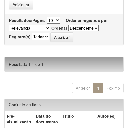
Resultados/Página
|
Ordenar registros por
Ordenar
Registro(s)
Resultado 1-1 de 1.
Anterior
1
Póximo
Conjunto de itens:
Pré-
Data do
Título
Autor(es)
visualização
documento