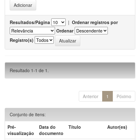
Resultados/Página
|
Ordenar registros por
Ordenar
Registro(s)
Resultado 1-1 de 1.
Anterior
1
Póximo
Conjunto de itens:
Pré-
Data do
Título
Autor(es)
visualização
documento