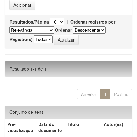
Resultados/Página
|
Ordenar registros por
Ordenar
Registro(s)
Resultado 1-1 de 1.
Anterior
1
Póximo
Conjunto de itens:
Pré-
Data do
Título
Autor(es)
visualização
documento