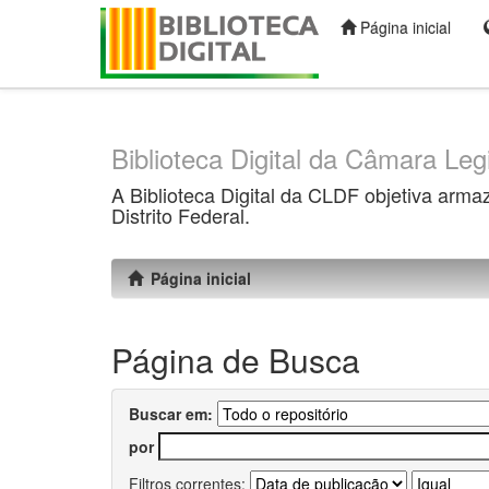
Página inicial
Skip
navigation
Biblioteca Digital da Câmara Legi
A Biblioteca Digital da CLDF objetiva arma
Distrito Federal.
Página inicial
Página de Busca
Buscar em:
por
Filtros correntes: