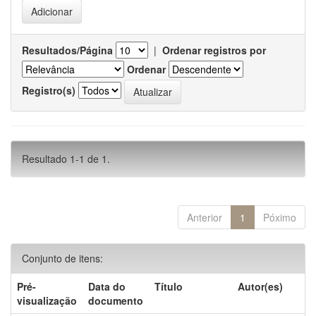
Resultados/Página
|
Ordenar registros por
Ordenar
Registro(s)
Resultado 1-1 de 1.
Anterior
1
Póximo
Conjunto de itens:
Pré-
Data do
Título
Autor(es)
visualização
documento