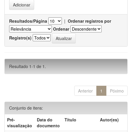
Resultados/Página
|
Ordenar registros por
Ordenar
Registro(s)
Resultado 1-1 de 1.
Anterior
1
Póximo
Conjunto de itens:
Pré-
Data do
Título
Autor(es)
visualização
documento