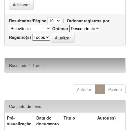
Resultados/Página
|
Ordenar registros por
Ordenar
Registro(s)
Resultado 1-1 de 1.
Anterior
1
Póximo
Conjunto de itens:
Pré-
Data do
Título
Autor(es)
visualização
documento