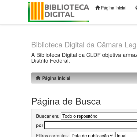
Página inicial
Skip
navigation
Biblioteca Digital da Câmara Legi
A Biblioteca Digital da CLDF objetiva arma
Distrito Federal.
Página inicial
Página de Busca
Buscar em:
por
Filtros correntes: