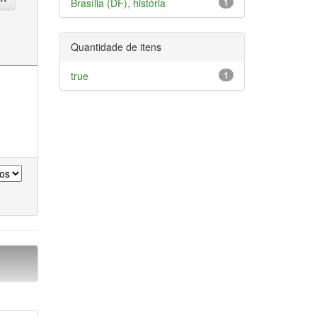
Brasília (DF), história
1
Quantidade de itens
true
1