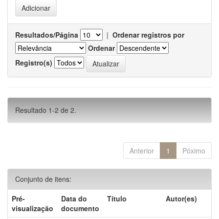
Resultados/Página
|
Ordenar registros por
Ordenar
Registro(s)
Resultado 1-2 de 2.
Anterior
1
Póximo
Conjunto de itens:
Pré-
Data do
Título
Autor(es)
visualização
documento