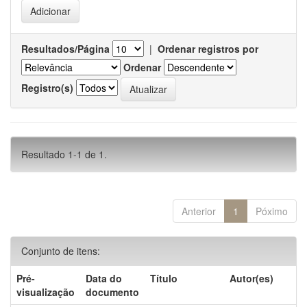
Resultados/Página
|
Ordenar registros por
Ordenar
Registro(s)
Resultado 1-1 de 1.
Anterior
1
Póximo
Conjunto de itens:
Pré-
Data do
Título
Autor(es)
visualização
documento