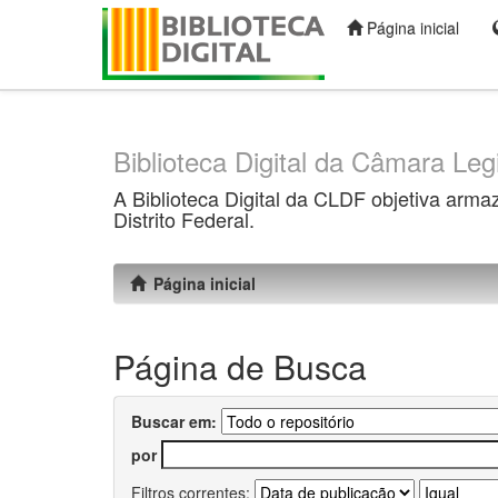
Página inicial
Skip
navigation
Biblioteca Digital da Câmara Legi
A Biblioteca Digital da CLDF objetiva arma
Distrito Federal.
Página inicial
Página de Busca
Buscar em:
por
Filtros correntes: