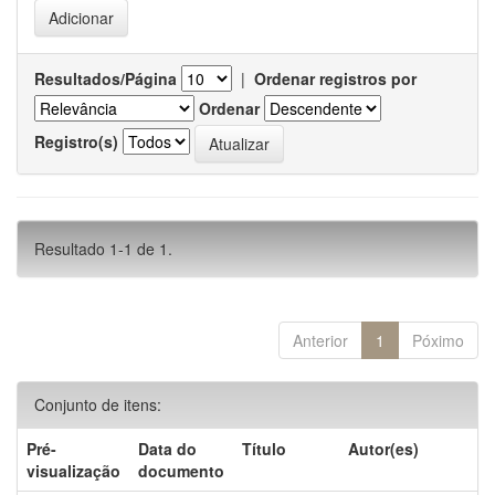
Resultados/Página
|
Ordenar registros por
Ordenar
Registro(s)
Resultado 1-1 de 1.
Anterior
1
Póximo
Conjunto de itens:
Pré-
Data do
Título
Autor(es)
visualização
documento