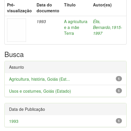
Pré-
Data do
Título
Autor(es)
visualização
documento
1993
A agricultura
Élis,
e a mãe
Bernardo,1915-
Terra
1997
Busca
Assunto
Agricultura, história, Goiás (Est...
1
Usos e costumes, Goiás (Estado)
1
Data de Publicação
1993
1