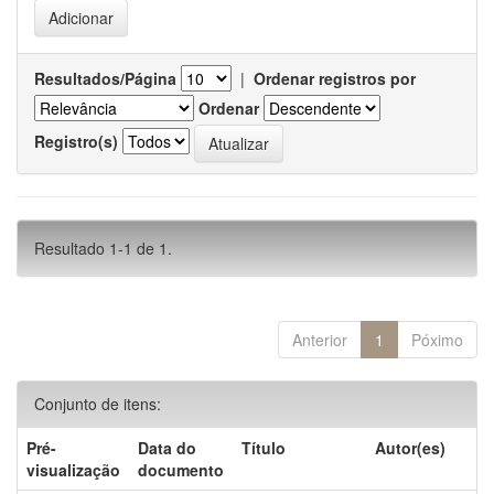
Resultados/Página
|
Ordenar registros por
Ordenar
Registro(s)
Resultado 1-1 de 1.
Anterior
1
Póximo
Conjunto de itens:
Pré-
Data do
Título
Autor(es)
visualização
documento