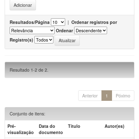
Resultados/Página
|
Ordenar registros por
Ordenar
Registro(s)
Resultado 1-2 de 2.
Anterior
1
Póximo
Conjunto de itens:
Pré-
Data do
Título
Autor(es)
visualização
documento