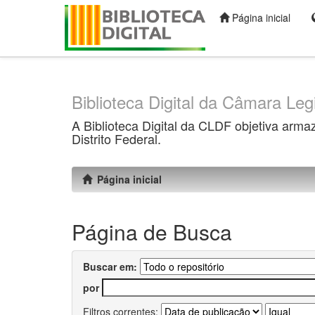
Página inicial
Skip
navigation
Biblioteca Digital da Câmara Legi
A Biblioteca Digital da CLDF objetiva arma
Distrito Federal.
Página inicial
Página de Busca
Buscar em:
por
Filtros correntes: