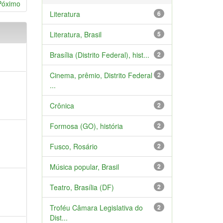
Póximo
Literatura
6
Literatura, Brasil
5
Brasília (Distrito Federal), hist...
2
Cinema, prêmio, Distrito Federal
2
...
Crônica
2
Formosa (GO), história
2
Fusco, Rosário
2
Música popular, Brasil
2
Teatro, Brasília (DF)
2
Troféu Câmara Legislativa do
2
Dist...