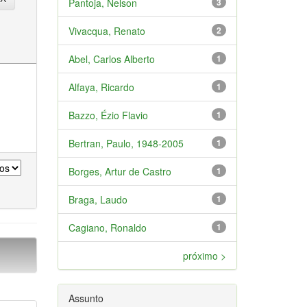
Pantoja, Nelson
3
Vivacqua, Renato
2
Abel, Carlos Alberto
1
Alfaya, Ricardo
1
Bazzo, Ézio Flavio
1
Bertran, Paulo, 1948-2005
1
Borges, Artur de Castro
1
Braga, Laudo
1
Cagiano, Ronaldo
1
próximo >
Assunto