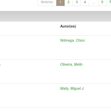
Anterior
1
2
3
4
...
5
Autor(es)
Nóbrega, Chico
s
Oliveira, Mello
Malty, Miguel J.