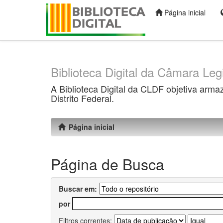
Página inicial
Skip
navigation
Biblioteca Digital da Câmara Legi
A Biblioteca Digital da CLDF objetiva arma
Distrito Federal.
Página inicial
Página de Busca
Buscar em:
por
Filtros correntes: