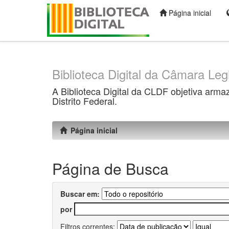
Página inicial
Skip
navigation
Biblioteca Digital da Câmara Legi
A Biblioteca Digital da CLDF objetiva arma
Distrito Federal.
Página inicial
Página de Busca
Buscar em:
por
Filtros correntes: