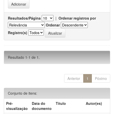
Resultados/Página
|
Ordenar registros por
Ordenar
Registro(s)
Resultado 1-1 de 1.
Anterior
1
Póximo
Conjunto de itens:
Pré-
Data do
Título
Autor(es)
visualização
documento