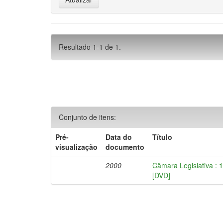
Resultado 1-1 de 1.
Conjunto de itens:
Pré-
Data do
Título
visualização
documento
2000
Câmara Legislativa : 
[DVD]