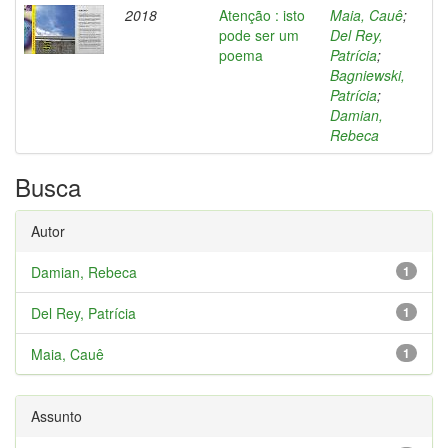
2018
Atenção : isto
Maia, Cauê
;
pode ser um
Del Rey,
poema
Patrícia
;
Bagniewski,
Patrícia
;
Damian,
Rebeca
Busca
Autor
Damian, Rebeca
1
Del Rey, Patrícia
1
Maia, Cauê
1
Assunto