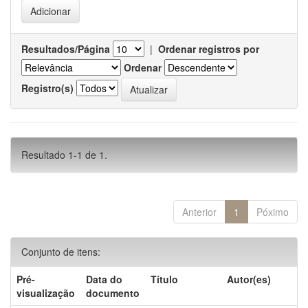
Resultados/Página
|
Ordenar registros por
Ordenar
Registro(s)
Resultado 1-1 de 1.
Anterior
1
Póximo
Conjunto de itens:
Pré-
Data do
Título
Autor(es)
visualização
documento