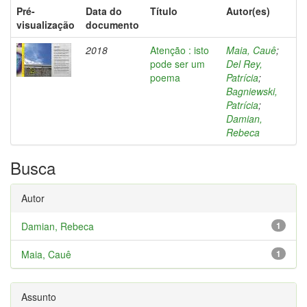
Pré-
Data do
Título
Autor(es)
visualização
documento
2018
Atenção : isto
Maia, Cauê
;
pode ser um
Del Rey,
poema
Patrícia
;
Bagniewski,
Patrícia
;
Damian,
Rebeca
Busca
Autor
Damian, Rebeca
1
Maia, Cauê
1
Assunto