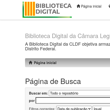
Página inicial
Skip
navigation
Biblioteca Digital da Câmara Legi
A Biblioteca Digital da CLDF objetiva arma
Distrito Federal.
Página inicial
Página de Busca
Buscar em:
por
Filtros correntes: