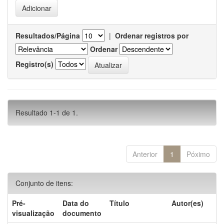
Resultados/Página
|
Ordenar registros por
Ordenar
Registro(s)
Resultado 1-1 de 1.
Anterior
1
Póximo
Conjunto de itens:
Pré-
Data do
Título
Autor(es)
visualização
documento