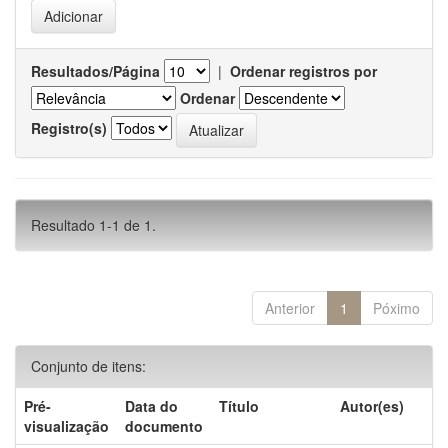
Resultados/Página
|
Ordenar registros por
Ordenar
Registro(s)
Resultado 1-1 de 1.
Anterior
1
Póximo
Conjunto de itens:
Pré-
Data do
Título
Autor(es)
visualização
documento