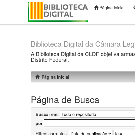
Página inicial
Skip
navigation
Biblioteca Digital da Câmara Legi
A Biblioteca Digital da CLDF objetiva arma
Distrito Federal.
Página inicial
Página de Busca
Buscar em:
por
Filtros correntes: