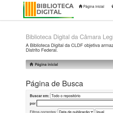
Página inicial
Skip
navigation
Biblioteca Digital da Câmara Legi
A Biblioteca Digital da CLDF objetiva arma
Distrito Federal.
Página inicial
Página de Busca
Buscar em:
por
Filtros correntes: