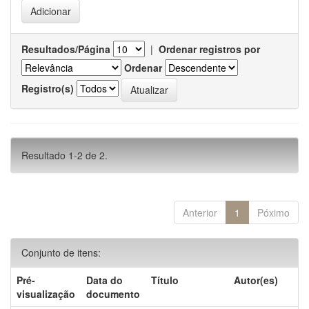
Resultados/Página
|
Ordenar registros por
Ordenar
Registro(s)
Resultado 1-2 de 2.
Anterior
1
Póximo
Conjunto de itens:
Pré-
Data do
Título
Autor(es)
visualização
documento