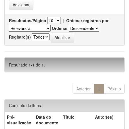
Resultados/Página
|
Ordenar registros por
Ordenar
Registro(s)
Resultado 1-1 de 1.
Anterior
1
Póximo
Conjunto de itens:
Pré-
Data do
Título
Autor(es)
visualização
documento