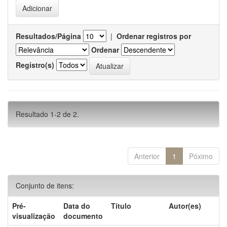
Resultados/Página
|
Ordenar registros por
Ordenar
Registro(s)
Resultado 1-2 de 2.
Anterior
1
Póximo
Conjunto de itens:
Pré-
Data do
Título
Autor(es)
visualização
documento