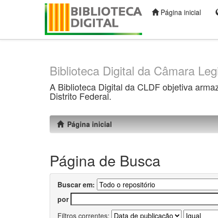
Página inicial
Skip
navigation
Biblioteca Digital da Câmara Legi
A Biblioteca Digital da CLDF objetiva arma
Distrito Federal.
Página inicial
Página de Busca
Buscar em:
por
Filtros correntes: