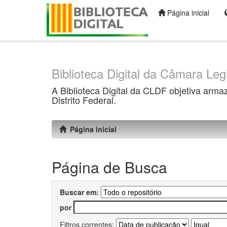
Página inicial
Skip
navigation
Biblioteca Digital da Câmara Legi
A Biblioteca Digital da CLDF objetiva arma
Distrito Federal.
Página inicial
Página de Busca
Buscar em:
por
Filtros correntes: