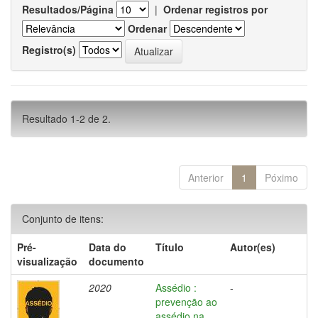
Resultados/Página
|
Ordenar registros por
Ordenar
Registro(s)
Resultado 1-2 de 2.
Anterior
1
Póximo
Conjunto de itens:
Pré-
Data do
Título
Autor(es)
visualização
documento
2020
Assédio :
-
prevenção ao
assédio na