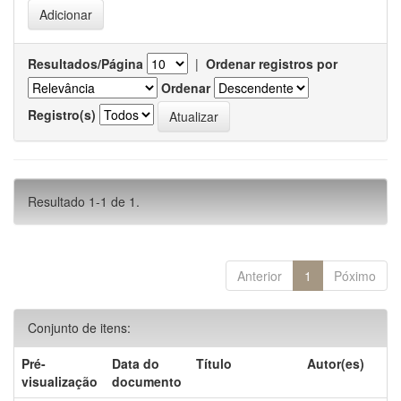
Resultados/Página
|
Ordenar registros por
Ordenar
Registro(s)
Resultado 1-1 de 1.
Anterior
1
Póximo
Conjunto de itens:
Pré-
Data do
Título
Autor(es)
visualização
documento