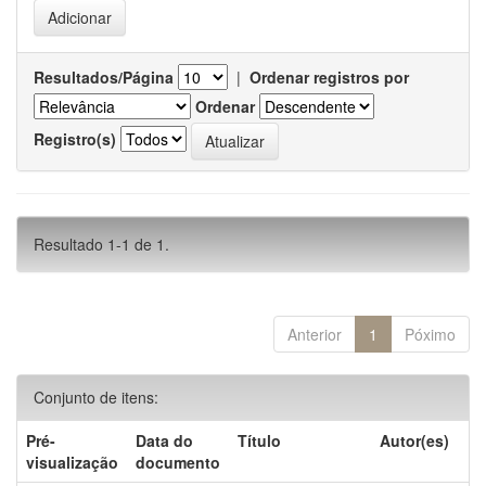
Resultados/Página
|
Ordenar registros por
Ordenar
Registro(s)
Resultado 1-1 de 1.
Anterior
1
Póximo
Conjunto de itens:
Pré-
Data do
Título
Autor(es)
visualização
documento