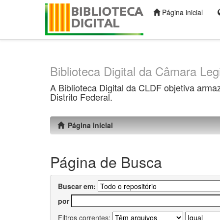
Página inicial
Skip
navigation
Biblioteca Digital da Câmara Legi
A Biblioteca Digital da CLDF objetiva arma
Distrito Federal.
Página inicial
Página de Busca
Buscar em:
por
Filtros correntes: