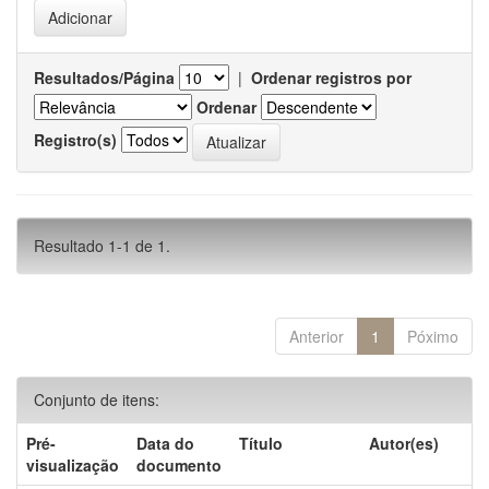
Resultados/Página
|
Ordenar registros por
Ordenar
Registro(s)
Resultado 1-1 de 1.
Anterior
1
Póximo
Conjunto de itens:
Pré-
Data do
Título
Autor(es)
visualização
documento