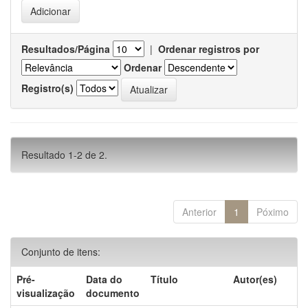
Resultados/Página
|
Ordenar registros por
Ordenar
Registro(s)
Resultado 1-2 de 2.
Anterior
1
Póximo
Conjunto de itens:
Pré-
Data do
Título
Autor(es)
visualização
documento