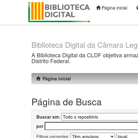
Página inicial
Skip
navigation
Biblioteca Digital da Câmara Legi
A Biblioteca Digital da CLDF objetiva arma
Distrito Federal.
Página inicial
Página de Busca
Buscar em:
por
Filtros correntes: