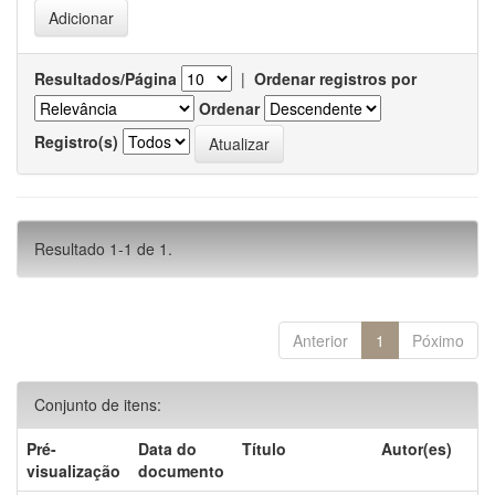
Resultados/Página
|
Ordenar registros por
Ordenar
Registro(s)
Resultado 1-1 de 1.
Anterior
1
Póximo
Conjunto de itens:
Pré-
Data do
Título
Autor(es)
visualização
documento