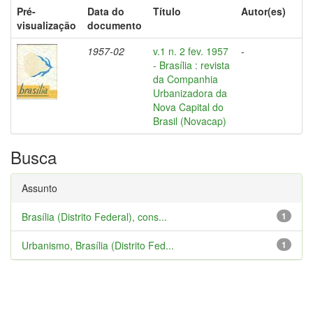
Pré-
Data do
Título
Autor(es)
visualização
documento
1957-02
v.1 n. 2 fev. 1957
-
- Brasília : revista
da Companhia
Urbanizadora da
Nova Capital do
Brasil (Novacap)
Busca
Assunto
Brasília (Distrito Federal), cons...
1
Urbanismo, Brasília (Distrito Fed...
1