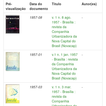
Pré-
Data do
Título
Autor(es)
visualização
documento
1957-08
v. 1 n. 8 ago.
-
1957 - Brasília :
revista da
Companhia
Urbanizadora da
Nova Capital do
Brasil (Novacap)
1957-01
v.1 n. 1 jan. 1957
-
- Brasília : revista
da Companhia
Urbanizadora da
Nova Capital do
Brasil (Novacap)
1957-03
v. 1 n. 3 mar.
-
1957 - Brasília :
revista da
Companhia
Urbanizadora da