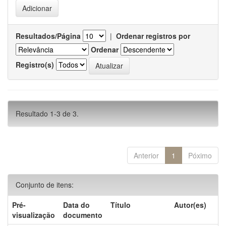
Resultados/Página
|
Ordenar registros por
Ordenar
Registro(s)
Resultado 1-3 de 3.
Anterior
1
Póximo
Conjunto de itens:
Pré-
Data do
Título
Autor(es)
visualização
documento