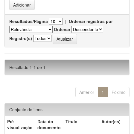
Resultados/Página
|
Ordenar registros por
Ordenar
Registro(s)
Resultado 1-1 de 1.
Anterior
1
Póximo
Conjunto de itens:
Pré-
Data do
Título
Autor(es)
visualização
documento