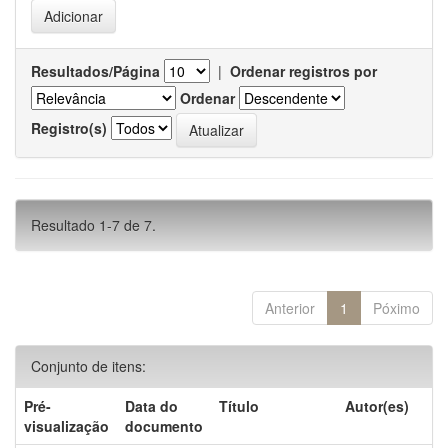
Resultados/Página
|
Ordenar registros por
Ordenar
Registro(s)
Resultado 1-7 de 7.
Anterior
1
Póximo
Conjunto de itens:
Pré-
Data do
Título
Autor(es)
visualização
documento