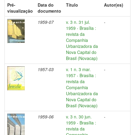
Pré-
Data do
Título
Autor(es)
visualização
documento
1959-07
v. 3 n. 31 jul.
-
1959 - Brasília :
revista da
Companhia
Urbanizadora da
Nova Capital do
Brasil (Novacap)
1957-03
v. 1 n. 3 mar.
-
1957 - Brasília :
revista da
Companhia
Urbanizadora da
Nova Capital do
Brasil (Novacap)
1959-06
v. 3 n. 30 jun.
-
1959 - Brasília :
revista da
Companhia