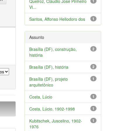
Queiroz, Cláudio José Pinheiro
1
Vi...
Santos, Affonso Heliodoro dos
1
Assunto
Brasília (DF), construção,
2
história
Brasília (DF), história
2
Brasília (DF), projeto
1
arquitetônico
Costa, Lúcio
1
Costa, Lúcio, 1902-1998
1
Kubitschek, Juscelino, 1902-
1
1976