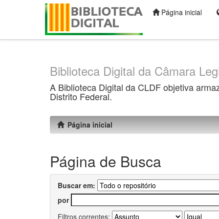
Página inicial
Skip
navigation
Biblioteca Digital da Câmara Legi
A Biblioteca Digital da CLDF objetiva arma
Distrito Federal.
Página inicial
Página de Busca
Buscar em:
por
Filtros correntes: