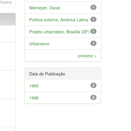
Póximo
Niemeyer, Oscar
1
Política externa, América Latina
1
Projeto urbanístico, Brasília (DF)
1
Urbanismo
1
próximo >
Data de Publicação
1993
2
1998
2