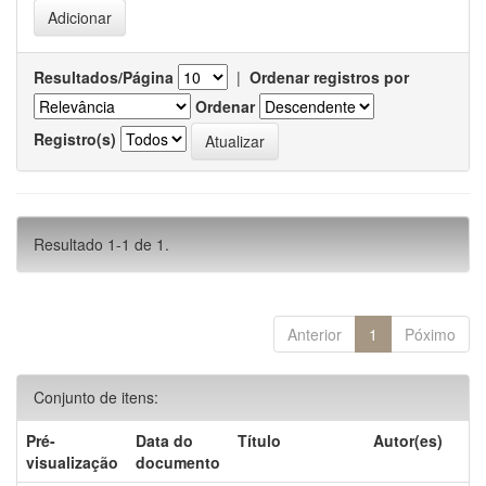
Resultados/Página
|
Ordenar registros por
Ordenar
Registro(s)
Resultado 1-1 de 1.
Anterior
1
Póximo
Conjunto de itens:
Pré-
Data do
Título
Autor(es)
visualização
documento