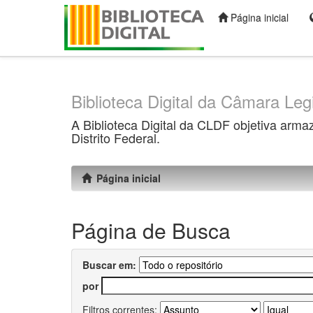
Página inicial
Skip
navigation
Biblioteca Digital da Câmara Legi
A Biblioteca Digital da CLDF objetiva arma
Distrito Federal.
Página inicial
Página de Busca
Buscar em:
por
Filtros correntes: